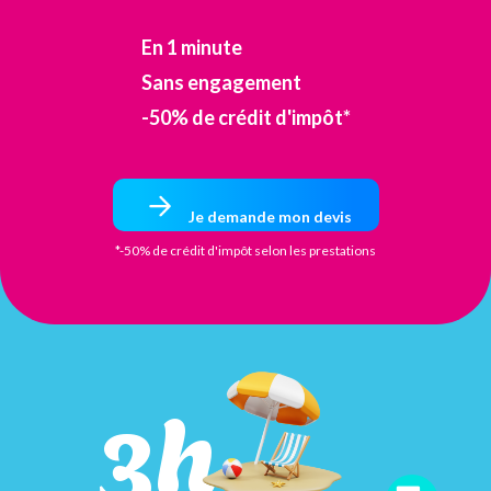
En 1 minute
Sans engagement
-50% de crédit d'impôt*
Je demande mon devis
*-50% de crédit d'impôt selon les prestations
3h