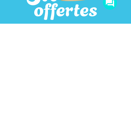
offertes
J'en profite
En savoir +
Passez nous
voir au bon
moment !