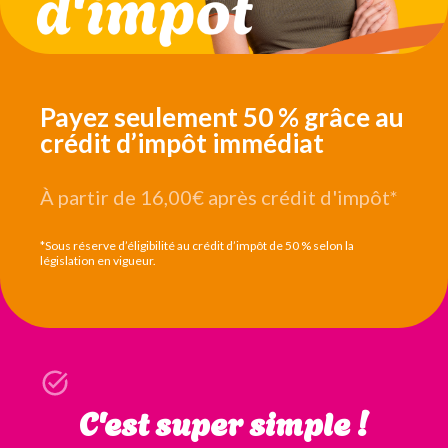
Payez seulement 50 % grâce au
crédit d’impôt immédiat
À partir de 16,00€
après crédit d'impôt*
*Sous réserve d’éligibilité au crédit d’impôt de 50 % selon la
législation en vigueur.
C'est super simple !